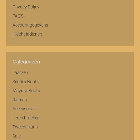
Privacy Policy
FAQ'S
Account gegevens
Klacht indienen
Categorieën
Laarzen
Sendra Boots
Mayura Boots
Riemen
Accessoires
Leren broeken
Tweede kans
Sale