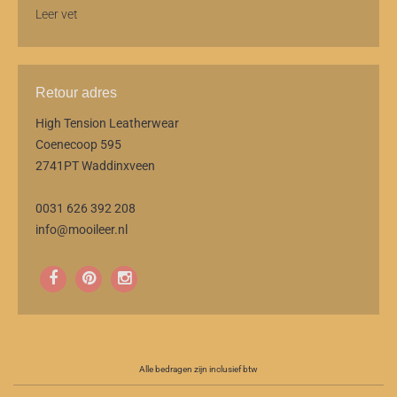
Leer vet
Retour adres
High Tension Leatherwear
Coenecoop 595
2741PT Waddinxveen
0031 626 392 208
info@mooileer.nl
Alle bedragen zijn inclusief btw