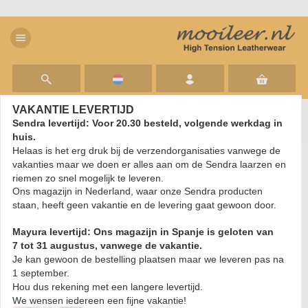
menu
VAKANTIE LEVERTIJD
thumb_up
DIRECT ADVIES? bel 06 26 39 22 08
Sendra levertijd: Voor 20.30 besteld, volgende werkdag in
huis.
check
Sendra: Voor 20.30 uur besteld, volgende werkdag in huis
Helaas is het erg druk bij de verzendorganisaties vanwege de
check
Mayura: 5-10 werkdagen levertijd
vakanties maar we doen er alles aan om de Sendra laarzen en
riemen zo snel mogelijk te leveren.
Ons magazijn in Nederland, waar onze Sendra producten
Laarzen
/
staan, heeft geen vakantie en de levering gaat gewoon door.
Mayura Boots 1590 Zwart/ Biker
Mayura levertijd: Ons magazijn in Spanje is geloten van
Motorlaarzen Heren Ronde Stalen
7 tot 31 augustus, vanwege de vakantie.
Je kan gewoon de bestelling plaatsen maar we leveren pas na
Neus Anti Slip Zool Echt leer
1 september.
Hou dus rekening met een langere levertijd.
We wensen iedereen een fijne vakantie!