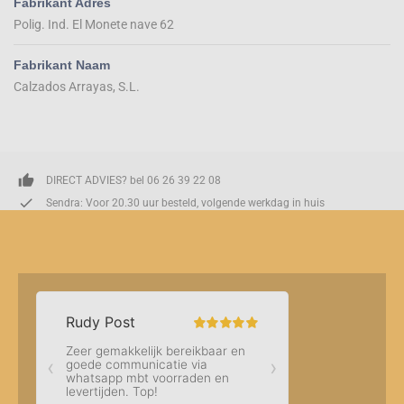
Fabrikant Adres
Polig. Ind. El Monete nave 62
Fabrikant Naam
Calzados Arrayas, S.L.
thumb_up
DIRECT ADVIES? bel 06 26 39 22 08
check
Sendra: Voor 20.30 uur besteld, volgende werkdag in huis
check
Mayura: 5-10 werkdagen levertijd