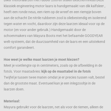
klassiek engineering motor laars is handgemaakt van dik kalfsleer ,
heeft een ronde neus, een riem op de wreef en een riempje boven
aan de schacht De nitrile rubberen zool is oliebestendig en isolerend
tegen water en vocht, daardoor zijn deze laarzen ideaal voor op de
motor (en voor ander gebruik.) Handgemaakt door de
schoenmakers van Mayura Boots met het befaamde GOODYEAR
welt-systeem, dat de duurzaamheid van de laars en een uitstekend
comfort garandeert.
Hoe weet je welke maat laarzen je moet kiezen?
Meet je voetlengte op in centimeters, zoals op de afbeelding in de
foto's. Voor maatadvies:
kijk op de maattabel in de foto's
Twijfel je tussen twee maten omdat je er precies tussen valt, bestel
dan de grootste maat. Eventueel kan je een inlegzooltje in de
laarzen doen.
Materiaal:
Mayura gebruikt voor de laarzen, net als voor de riemen, alleen de